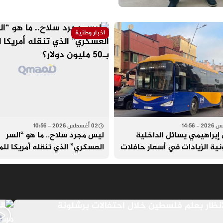
اخبار وطنية
02 أغسطس 2026 - 10:56
 إبراهيمي يسائل الداخلية
ليس مجرد سلاح.. ما هو “السر
نية الزيادات في أسعار حافلات
العسكري” الذي تنقله أمريكا لل
ضري بالقنيطرة
بـ50 مليون دولار؟