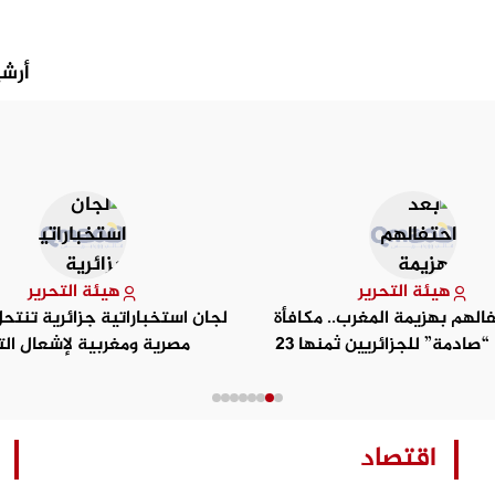
أرشي
هيئة التحرير
هيئة التحرير
الهم بهزيمة المغرب.. مكافأة
لجان استخباراتية جزائرية تنتح
فرنسية “صادمة” للجزائريين ثمنها 23
مصرية ومغربية لإشعال الت
جمجمة
الافتراضي
اقتصاد