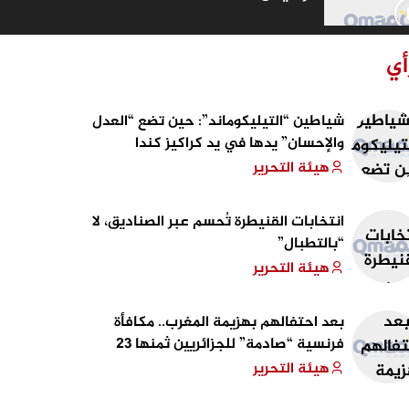
أي
تكنولوجيا هولولينز من مايكروسوفت
شياطين “التيليكوماند”: حين تضع “العدل
سفينة في المحيط الهندي
والإحسان” يدها في يد كراكيز كندا
والجزائر!
هيئة التحرير
طبيعة
انتخابات القنيطرة تُحسم عبر الصناديق، لا
“بالتطبال”
هيئة التحرير
بعد احتفالهم بهزيمة المغرب.. مكافأة
فرنسية “صادمة” للجزائريين ثمنها 23
جمجمة
هيئة التحرير