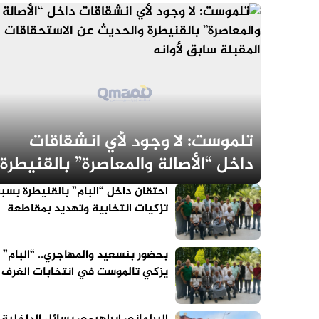
تلموست: لا وجود لأي انشقاقات
داخل “الأصالة والمعاصرة” بالقنيطرة
والحديث عن الاستحقاقات المقبلة
احتقان داخل “البام” بالقنيطرة بسب
سابق لأوانه
تزكيات انتخابية وتهديد بمقاطعة
دعم مرشح الحزب
بحضور بنسعيد والمهاجري.. “البام”
يزكي تالموست في انتخابات الغرف
المهنية بالقنيطرة