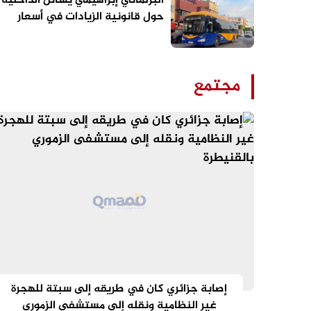
البرلماني إبراهيمي يسائل الداخلية
حول قانونية الزيادات في أسعار
حافلات النقل الحضري بالقنيطرة
مجتمع
إصابة جزائري كان في طريقه إلى سبتة للهجرة
غير النظامية ونقله إلى مستشفى الزموري