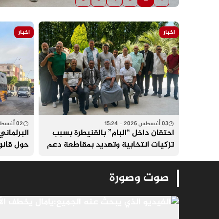
اخبار
اخبار
03 أغسطس 2026 - 15:24
02 أغسطس 2026 - 14:56
احتقان داخل “البام” بالقنيطرة بسبب
البرلماني
تزكيات انتخابية وتهديد بمقاطعة دعم
حول قانو
مرشح الحزب
النقل الح
صوت وصورة