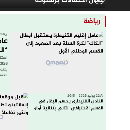
خلال احتفالات برشلونة
رياضة
23 يوليو 2026 - 21:48
عام
“ال
الو
بتتو
الصع
22 يوليو 2026 - 20:51
النادي القنيطري يحسم البقاء في
القسم الاحترافي الثاني بثنائية أمام
المنصورية