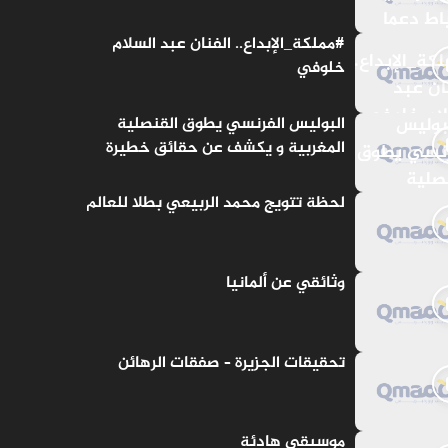
#مملكة_الإبداع.. الفنان عبد السلام
خلوفي
البوليس الفرنسي يطوق القنصلية
المغربية و يكشف عن حقائق خطيرة
لحظة تتويج محمد الربيعي بطلا للعالم
وثائقي عن ألمانيا
تحقيقات الجزيرة – صفقات الرهائن
موسيقى هادئة