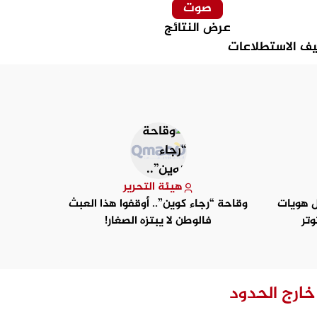
عرض النتائج
ف الاستطلاعات
هيئة التحرير
ل هويات
وقاحة “رجاء كوين”.. أوقفوا هذا العبث
نيران صد
وتر
فالوطن لا يبتزه الصغار!
عندما 
خارج الحدود