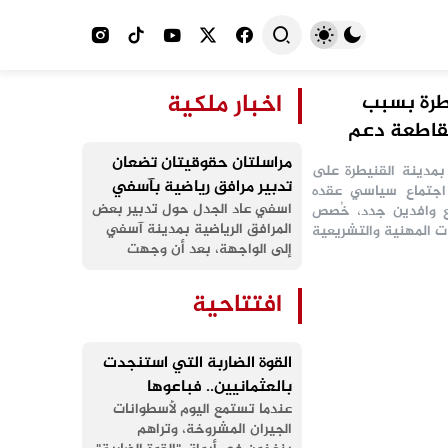
اخبار ملكية
يطرة بسبب
اخبار
مقاطعة دعم
مراسلتان حقوقيتان تضعان
بمدينة القنيطرة على
تدبير مرافق رياضية بآسفي
 اجتماع سياسي عقده
تحت المجهر وتطالبان بتجميد
اسفي عاد الجدل حول تدبير بعض
ع وافدين جدد، خُصص
المرافق الرياضية بمدينة آسفي
ت المهنية والتشريعية
الترحيل إلى حين الافتحاص
إلى الواجهة، بعد أن وجهت
المنظمة المغربية للحقوق
والحريات مراسلتين إلى رئيس
افتتاحية
المجلس الجماعي بآسفي، دعت
من خلالهما إلى الكشف عن
الوضعية القانونية والمالية لعدد…
القوة الضاربة التي استنجدت
بالعثمانيين.. فباعوها
عندما تستمع اليوم لأسطوانات
للفرنسيين في مزاد “القصبة”
الجيران المشروخة، وتراهم