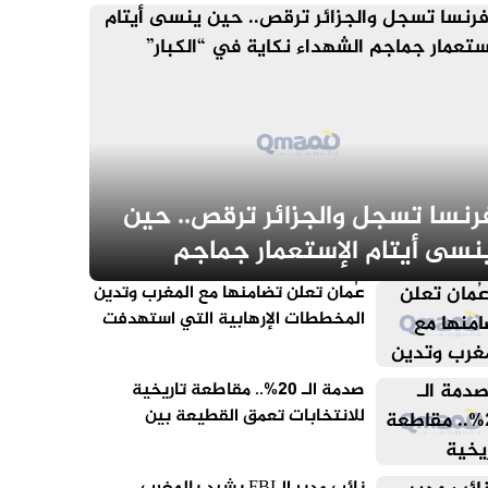
رنسا تسجل والجزائر ترقص.. حين
نسى أيتام الإستعمار جماجم
لشهداء نكاية في “الكبار”
عُمان تعلن تضامنها مع المغرب وتدين
المخططات الإرهابية التي استهدفت
أمنه
صدمة الـ 20%.. مقاطعة تاريخية
للانتخابات تعمق القطيعة بين
الجزائريين والنظام