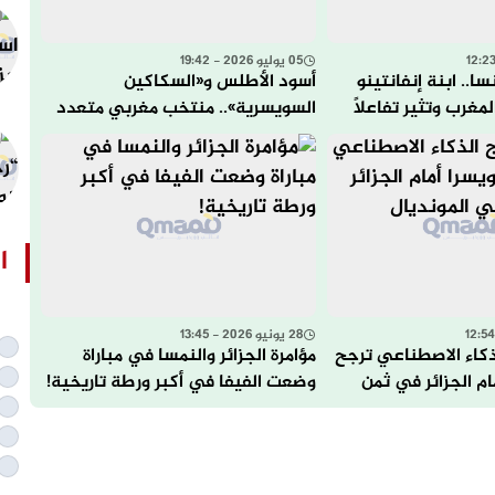
05 يوليو 2026 - 19:42
ا.. ابنة إنفانتينو
أسود الأطلس و«السكاكين
غرب وتثير تفاعلاً
السويسرية».. منتخب مغربي متعدد
المهام يكسر جمود المراكز
ا
28 يونيو 2026 - 13:45
ذكاء الاصطناعي ترجح
مؤامرة الجزائر والنمسا في مباراة
م الجزائر في ثمن
وضعت الفيفا في أكبر ورطة تاريخية!
ل