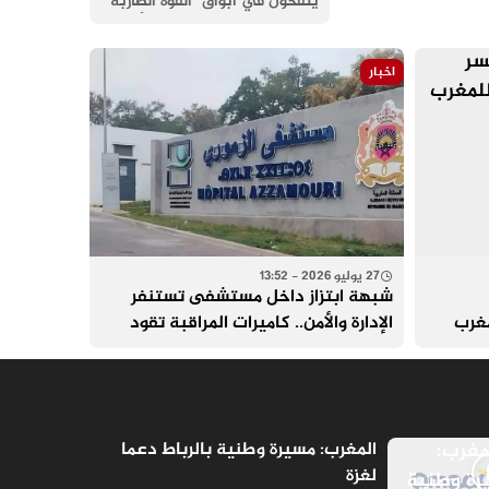
ينفخون في أبواق "القوة الضاربة"
و"الدولة القارة"، يخيل إليك أنك
أمام إمبراطورية حكمت نصف الكرة
الأرضية. لكن، وكما يقال عندنا
اخبار
27 يوليو 2026 - 13:52
شبهة ابتزاز داخل مستشفى تستنفر
مغرب
الإدارة والأمن.. كاميرات المراقبة تقود
إلى فتح تحقيق
المغرب: مسيرة وطنية بالرباط دعما
لغزة