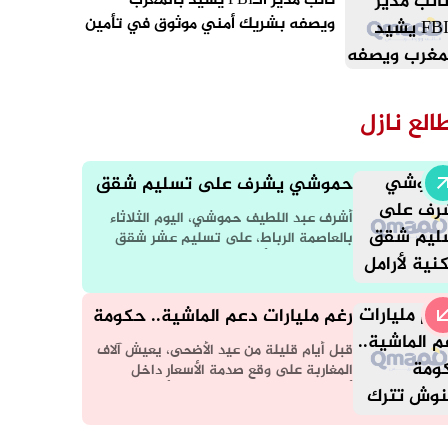
نائب مدير الـFBI يشيد بالمغرب
ويصفه بشريك أمني موثوق في تأمين
مونديال 2026
الع نازل
حموشي يشرف على تسليم شقق
سكنية لأرامل شهداء الشرطة في
أشرف عبد اللطيف حموشي، اليوم الثلاثاء
الرباط ضمن أيام الأبواب المفتوحة
بالعاصمة الرباط، على تسليم عشر شقق
سكنية لفائدة أرامل موظفي الشرطة الذين
توفوا أثناء أداء مهامهم المهنية
رغم مليارات دعم الماشية.. حكومة
أخنوش تترك المغاربة في مواجهة
قبل أيام قليلة من عيد الأضحى، يعيش آلاف
جشع “الشناقة” ولهيب أسعار
المغاربة على وقع صدمة الأسعار داخل
أسواق الماشية، بعدما تحولت الأضحية من
الأضاحي
شعيرة موسمية متاحة