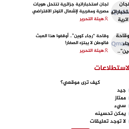
لجان استخباراتية جزائرية تنتحل هويات
مصرية ومغربية لإشعال التوتر الافتراضي
هيئة التحرير
وقاحة “رجاء كوين”.. أوقفوا هذا العبث
فالوطن لا يبتزه الصغار!
هيئة التحرير
لاستطلاعات
كيف ترى موقعي؟
جيد
ممتاز
سيء
يمكن تحسينه
لا توجد تعليقات