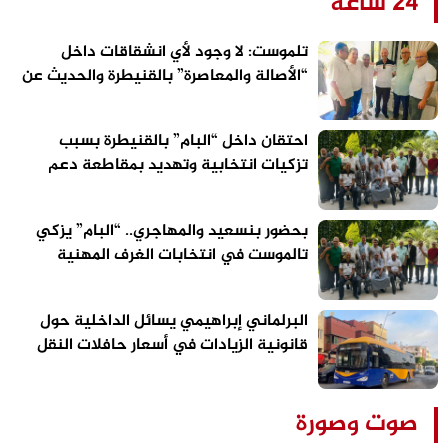
24 ساعة
تلموست: لا وجود لأي انشقاقات داخل
“الأصالة والمعاصرة” بالقنيطرة والحديث عن
الاستحقاقات المقبلة سابق لأوانه
احتقان داخل “البام” بالقنيطرة بسبب
تزكيات انتخابية وتهديد بمقاطعة دعم
مرشح الحزب
بحضور بنسعيد والمهاجري.. “البام” يزكي
تالموست في انتخابات الغرف المهنية
بالقنيطرة
البرلماني إبراهيمي يسائل الداخلية حول
قانونية الزيادات في أسعار حافلات النقل
الحضري بالقنيطرة
صوت وصورة