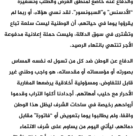
والدفاع عنه خاضع لمنطق العرض والطلب وتسعيرة
“الأدسنس” و”السبونسور”. لقد نسي هؤلاء، أو ربما لم
يقرؤوا يوما في حياتهم، أن الوطنية ليست سلعة تباع
وتشترى في سوق الدلالة، وليست حملة إعلانية مدفوعة
الأجر تنتهي بانتهاء الرصيد.
الدفاع عن الوطن ضد كل من تسول له نفسه المساس
بصورته أو مؤسساته أو مقدساته، هو واجب وطني غير
قابل للتفاوض، ومسؤولية أخلاقية يرضعها المغاربة
الأحرار مع حليب أمهاتهم. أجدادنا أكلوا التراب وقدموا
أرواحهم رخيصة في ساحات الشرف ليظل هذا الوطن
واقفا، ولم يطالبوا يوما بتعويض أو “فاتورة” مقابل
دمائهم، ليأتي اليوم من يساوم على شرف الانتماء