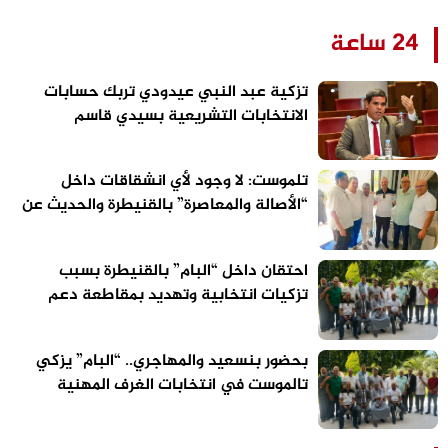
24 ساعة
تزكية عبد النبي عيدودي تربك حسابات
الانتخابات التشريعية بسيدي قاسم
تلموست: لا وجود لأي انشقاقات داخل
“الأصالة والمعاصرة” بالقنيطرة والحديث عن
الاستحقاقات المقبلة سابق لأوانه
احتقان داخل “البام” بالقنيطرة بسبب
تزكيات انتخابية وتهديد بمقاطعة دعم
مرشح الحزب
بحضور بنسعيد والمهاجري.. “البام” يزكي
تالموست في انتخابات الغرف المهنية
بالقنيطرة