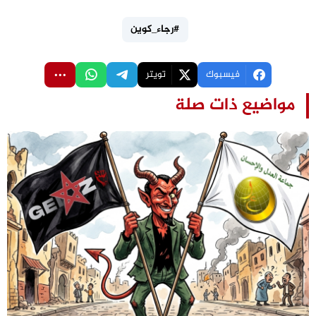
#رجاء_كوين
فيسبوك
تويتر
مواضيع ذات صلة