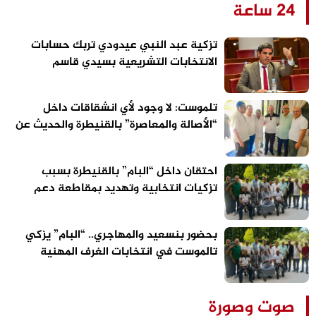
24 ساعة
تزكية عبد النبي عيدودي تربك حسابات
الانتخابات التشريعية بسيدي قاسم
تلموست: لا وجود لأي انشقاقات داخل
“الأصالة والمعاصرة” بالقنيطرة والحديث عن
الاستحقاقات المقبلة سابق لأوانه
احتقان داخل “البام” بالقنيطرة بسبب
تزكيات انتخابية وتهديد بمقاطعة دعم
مرشح الحزب
بحضور بنسعيد والمهاجري.. “البام” يزكي
تالموست في انتخابات الغرف المهنية
بالقنيطرة
صوت وصورة