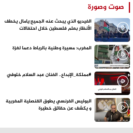
صوت وصورة
الفيديو الذي يبحث عنه الجميع:يامال يخطف
الأنظار بعلم فلسطين خلال احتفالات
برشلونة
المغرب: مسيرة وطنية بالرباط دعما لغزة
#مملكة_الإبداع.. الفنان عبد السلام خلوفي
البوليس الفرنسي يطوق القنصلية المغربية
و يكشف عن حقائق خطيرة