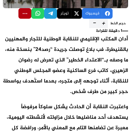
فيسبوك
تويتر
-
+
حجم الخط
1 دقيقة للقراءة
أدان المكتب الإقليمي للنقابة الوطنية للتجار والمهنيين
بالقنيطرة، فب بلاغ توصلت جريدة “رصد24” بنسخة منه،
ما وصفه بـ“الاعتداء الخطير” الذي تعرض له رضوان
الزهيري، كاتب فرع الساكنية وعضو المجلس الوطني
للنقابة، أثناء توجهه إلى متجره، بعدما استُهدف بواسطة
حجر كبير من طرف شخص.
واعتبرت النقابة أن الحادث يشكل سلوكاً مرفوضاً
يستهدف أحد مناضليها خلال مزاولته لأنشطته اليومية،
معبرة عن تضامنها التام مع المعني بالأمر، ورافضة كل