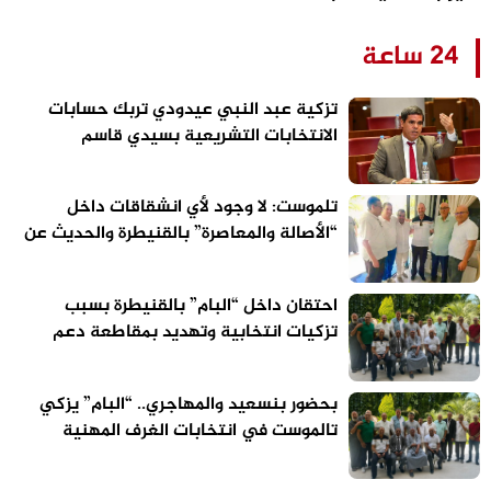
24 ساعة
تزكية عبد النبي عيدودي تربك حسابات
الانتخابات التشريعية بسيدي قاسم
تلموست: لا وجود لأي انشقاقات داخل
“الأصالة والمعاصرة” بالقنيطرة والحديث عن
الاستحقاقات المقبلة سابق لأوانه
احتقان داخل “البام” بالقنيطرة بسبب
تزكيات انتخابية وتهديد بمقاطعة دعم
مرشح الحزب
بحضور بنسعيد والمهاجري.. “البام” يزكي
تالموست في انتخابات الغرف المهنية
بالقنيطرة