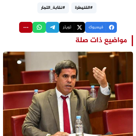
#القنيطرة
#نقابة_التجار
فيسبوك
تويتر
مواضيع ذات صلة