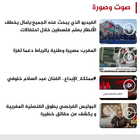
صوت وصورة
الفيديو الذي يبحث عنه الجميع:يامال يخطف
الأنظار بعلم فلسطين خلال احتفالات
برشلونة
المغرب: مسيرة وطنية بالرباط دعما لغزة
#مملكة_الإبداع.. الفنان عبد السلام خلوفي
البوليس الفرنسي يطوق القنصلية المغربية
و يكشف عن حقائق خطيرة