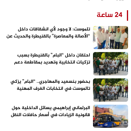
24 ساعة
تلموست: لا وجود لأي انشقاقات داخل
“الأصالة والمعاصرة” بالقنيطرة والحديث عن
الاستحقاقات المقبلة سابق لأوانه
احتقان داخل “البام” بالقنيطرة بسبب
تزكيات انتخابية وتهديد بمقاطعة دعم
مرشح الحزب
بحضور بنسعيد والمهاجري.. “البام” يزكي
تالموست في انتخابات الغرف المهنية
بالقنيطرة
البرلماني إبراهيمي يسائل الداخلية حول
قانونية الزيادات في أسعار حافلات النقل
الحضري بالقنيطرة