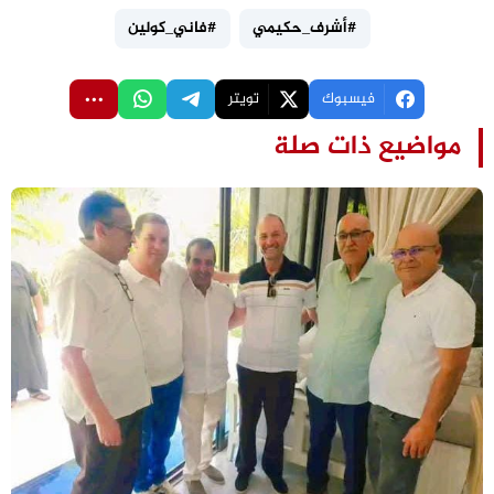
#أشرف_حكيمي
#فاني_كولين
فيسبوك
تويتر
مواضيع ذات صلة