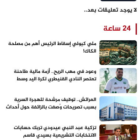
لا يوجد تعليقات بعد..
24 ساعة
ملي كيولي إسقاط الرئيس أهم من مصلحة
الكاك!
وعود في مهب الريح.. أزمة مالية طاحنة
تعتصر النادي القنيطري لكرة اليد وسط
تحذيرات من “تسييس” الملاعب
العرائش.. توقيف مرشحة للهجرة السرية
بسبب تصريحات وُصفت بالزائفة حول أحداث
الفنيدق وسبتة
تزكية عبد النبي عيدودي تربك حسابات
الانتخابات التشريعية بسيدي قاسم