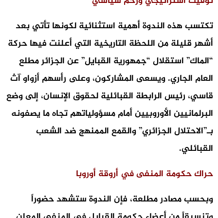
​توقيت استراتيجي وزخم سياسي
تكتسب هذه الندوة أهمية استثنائية لكونها تأتي بعد
أشهر قليلة من اللحظة التاريخية التي أعلنت فيها حركة
“الماك” استقلال “جمهورية القبايل” عن الجزائر مطلع
العام الجاري. ويسعى المشاركون، وعلى رأسهم أزواو آث
قاسي، رئيس الرابطة القبائلية لحقوق الإنسان، إلى وضع
البرلمانيين الأوروبيين أمام مسؤولياتهم تجاه ما يصفونه
بـ”الاحتلال الجزائري” والقمع الممنهج ضد الشعب
القبائلي.
​حراك حكومة المنفى في أروقة أوروبا
وبحسب مصادر مطلعة، فإن الندوة ستشهد حضوراً
وتنسيقاً من أعضاء حكومة القبايل في المنفى المعلن