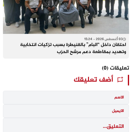
03 أغسطس 2026 - 15:24
احتقان داخل “البام” بالقنيطرة بسبب تزكيات انتخابية
وتهديد بمقاطعة دعم مرشح الحزب
تعليقات
(0)
أضف تعليقك