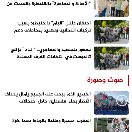
“الأصالة والمعاصرة” بالقنيطرة والحديث عن
الاستحقاقات المقبلة سابق لأوانه
احتقان داخل “البام” بالقنيطرة بسبب
تزكيات انتخابية وتهديد بمقاطعة دعم
مرشح الحزب
بحضور بنسعيد والمهاجري.. “البام” يزكي
تالموست في انتخابات الغرف المهنية
بالقنيطرة
صوت وصورة
الفيديو الذي يبحث عنه الجميع:يامال يخطف
الأنظار بعلم فلسطين خلال احتفالات
برشلونة
المغرب: مسيرة وطنية بالرباط دعما لغزة