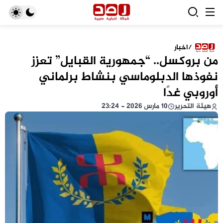
/
اخبار
من بروكسل.. “جمهورية القبايل” تعزز
نفوذها الدبلوماسي بنشاط برلماني
أوروبي غدًا
هيئة التحرير
10 مارس 2026 - 23:24