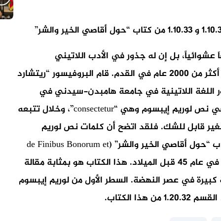
َ عشوائياً، بل إن له جذور في الأدب اللاتيني
الكلاسيكي منذ العام 45 قبل الميلاد، مما يجعله أكثر من 2000 عام في القدم. قام البروفيسور “ريتشارد
Richard Mc) وهو بروفيسور اللغة اللاتينية في جامعة هامبدن-سيدني في
فيرجينيا بالبحث عن أصول كلمة لاتينية غامضة في نص لوريم إيبسوم وهي “consectetur”، وخلال تتبعه
لغير قابل للشك. فلقد اتضح أن كلمات نص لوريم
إيبسوم تأتي من الأقسام 1.10.32 و 1.10.33 من كتاب “حول أقاصي الخير والشر” (de Finibus Bonorum et
Malorum) للمفكر شيشيرون (Cicero) والذي كتبه في عام 45 قبل الميلاد. هذا الكتاب هو بمثابة مقالة
كبيرة في عصر النهضة. السطر الأول من لوريم إيبسوم