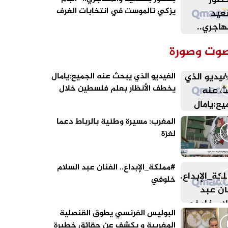
يزكي تالموست في انتخابات الغرف
المهنية بالقنيطرة
وت وصورة
الفيديو الذي يبحث عنه الجميع:يامال
يخطف الأنظار بعلم فلسطين خلال
احتفالات برشلونة
المغرب: مسيرة وطنية بالرباط دعما
لغزة
#مملكة_الإبداع.. الفنان عبد السلام
خلوفي
البوليس الفرنسي يطوق القنصلية
المغربية و يكشف عن حقائق خطيرة