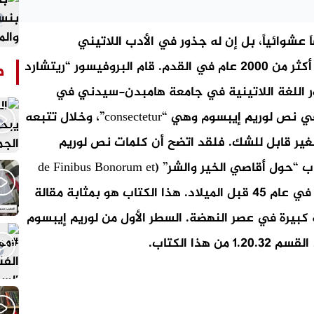
َ عشوائياً، بل إن له جذور في الأدب اللاتيني
الكلاسيكي منذ العام 45 قبل الميلاد، مما يجعله أكثر من 2000 عام في القدم. قام البروفيسور “ريتشارد
ص
Richard Mc) وهو بروفيسور اللغة اللاتينية في جامعة هامبدن-سيدني في
فيرجينيا بالبحث عن أصول كلمة لاتينية غامضة في نص لوريم إيبسوم وهي “consectetur”، وخلال تتبعه
لغير قابل للشك. فلقد اتضح أن كلمات نص لوريم
إيبسوم تأتي من الأقسام 1.10.32 و 1.10.33 من كتاب “حول أقاصي الخير والشر” (de Finibus Bonorum et
Malorum) للمفكر شيشيرون (Cicero) والذي كتبه في عام 45 قبل الميلاد. هذا الكتاب هو بمثابة مقالة
كبيرة في عصر النهضة. السطر الأول من لوريم إيبسوم