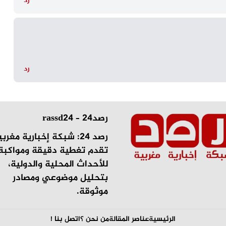
رد
رد
رصد24 – rassd24
رصد 24: شبكة إخبارية مغرب
تقدم تغطية دقيقة ومواكبة 
للأحداث المحلية والدولية،
بتحليل موضوعي ومصادر
موثوقة.
الرئيسية
عناصر المقالة
من نحن ؟
اتصل بنا !