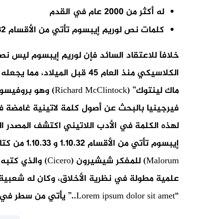
له أكثر من 2000 عام في القدم
كلمات نص لوريم إيبسوم تأتي من الأقسام 1.10.32 و 1.10.33 من كتاب “حول أقاصي الخير والشر”
خلافاَ للاعتقاد السائد فإن لوريم إيبسوم ليس نصا
ماك لينتوك” (Clintock
لهذه الكلمة في الأدب اللاتيني اكتشف المصدر ا
علمية مطولة في نظرية الأخلاق، وكان له شعبية 
“Lorem ipsum dolor sit amet..” يأتي من سطر في القسم 1.20.32 من هذا الكتاب.