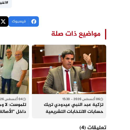
#اخبا
فيسبوك
مواضيع ذات صلة
06 أغسطس 2026 - 15:30
04 أغسطس 2026 - 18:32
تزكية عبد النبي عيدودي تربك
تلموست: لا وج
حسابات الانتخابات التشريعية
داخل “الأصالة
بسيدي قاسم
بالقنيطرة وا
الاستحقاقات ا
تعليقات
(4)