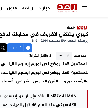
اخبار
رياضة
فنون
رأ
/
اخبار
كيري يلتقي لافروف في محاولة لدفع
هيئة التحرير
15 ديسمبر 2014 - 18:15
فيسبوك
-
+
2 دقائق للقراءة
حجم الخط
للمهتمين قمنا بوضع نص لوريم إبسوم القياسي و
للمهتمين قمنا بوضع نص لوريم إبسوم القياسي 
والمُستخدم منذ القرن الخامس عشر في الأسفل.
خلافاَ للاعتقاد السائد فإن لوريم إيبسوم ل
الكلاسيكي منذ العام 45 قبل الميلاد، مما يجعله أكثر من 2000 عام في القدم.