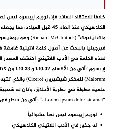
خلافاَ للاعتقاد السائد فإن لوريم إيبسوم ليس نصا
ماك لينتوك” (Clintock
لهذه الكلمة في الأدب اللاتيني اكتشف المصدر ا
علمية مطولة في نظرية الأخلاق، وكان له شعبية 
“Lorem ipsum dolor sit amet..” يأتي من سطر في القسم 1.20.32 من هذا الكتاب.
لوريم إيبسوم ليس نصاَ عشوائياً
له جذور في الأدب اللاتيني الكلاسيكي