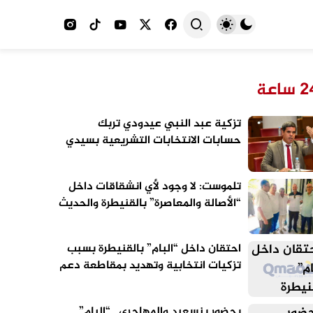
 ساعة
تزكية عبد النبي عيدودي تربك
حسابات الانتخابات التشريعية بسيدي
قاسم
تلموست: لا وجود لأي انشقاقات داخل
“الأصالة والمعاصرة” بالقنيطرة والحديث
عن الاستحقاقات المقبلة سابق لأوانه
احتقان داخل “البام” بالقنيطرة بسبب
تزكيات انتخابية وتهديد بمقاطعة دعم
مرشح الحزب
بحضور بنسعيد والمهاجري.. “البام”