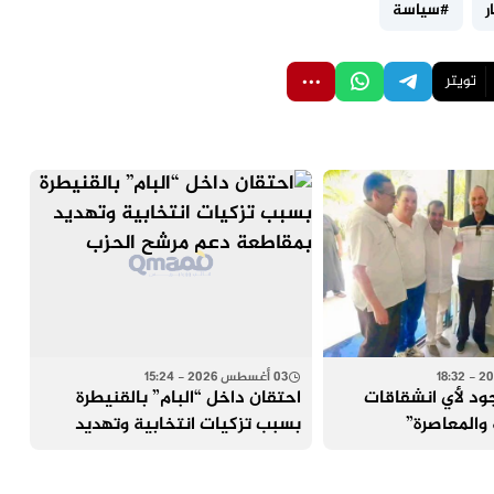
ر
#سياسة
تويتر
03 أغسطس 2026 - 15:24
ود لأي انشقاقات
احتقان داخل “البام” بالقنيطرة
 والمعاصرة”
بسبب تزكيات انتخابية وتهديد
لحديث عن
بمقاطعة دعم مرشح الحزب
لمقبلة سابق لأوانه