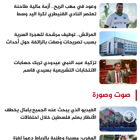
وعود في مهب الريح.. أزمة مالية طاحنة
تعتصر النادي القنيطري لكرة اليد وسط
تحذيرات من “تسييس” الملاعب
العرائش.. توقيف مرشحة للهجرة السرية
بسبب تصريحات وُصفت بالزائفة حول أحداث
الفنيدق وسبتة
تزكية عبد النبي عيدودي تربك حسابات
الانتخابات التشريعية بسيدي قاسم
صوت وصورة
الفيديو الذي يبحث عنه الجميع:يامال يخطف
الأنظار بعلم فلسطين خلال احتفالات
برشلونة
المغرب: مسيرة وطنية بالرباط دعما لغزة