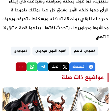
تدبيرية، كما عرف بدقته وصرامته وشجاعته في إبداء
الرأي مهما كلفه الأمر، وفوق كل هذا يمتلك طموحا لا
حدود له للرقي بمنطقة تسكنه ويسكنها ، تعرفه ويعرف
مداشرها ودواويرها ، يتحدث لغتها ، بينهما قصة عشق لا
تنتهي.
#سيدي_قاسم
#عبد_النبي_عيدودي
#عيدودي
فيسبوك
تويتر
مواضيع ذات صلة