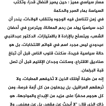
مسار سياسي مميز : حين يصيرُ النضالُ قدرًا، وتُكتب
السياسة بماءِ الصبر والحكمة
في زمنٍ تتناسل فيه الوجوه وتتقلب الولاءات، يندر أن
تجد سياسيًا يولد من رحم المعاناة، ويترعرع في أحضان
الشعب، ويتسلّح بالإرادة لا بالامتيازات. الدكتور عبدالنبي
عيدودي ليس مجرد اسم في قوائم الانتخابات، بل هو
حالة سياسية فريدة، سَكنت قلوب الناس قبل أن تَبلغ
صناديق الاقتراع، وسكنت وجدان الإقليم قبل أن تصل
قبة البرلمان.
إنه من طينة أولئك الذين لا تُخيفهم المطبات، ولا
تُرهقهم العراقيل، بل يجعلون من كل أزمة فرصة، ومن
كل هجوم محفزًا على مزيد من الإبداع والمواجهة. هو
ذاك الذي قال: “لا أبحث عن مقعد، بل عن معنى… ولا