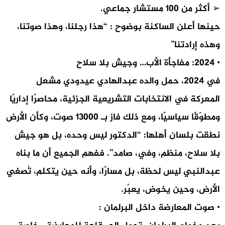
➢ أكثر من 100 مستشار جماعي.
حينها أعلن الساكنة بوضوح : “هذا رجلنا، وهذا صوتنا،
وهذه إرادتنا”
• 2024: مفاجأة الأب… وجيش بلا سلاح
في 2024، حمل والده عبدالهادي عيدودي مشعل
المعركة في الانتخابات التشريعية الجزئية، محاصرًا إداريًا
ومطوّقًا سياسيًا، ومع ذلك فاز بـ 13000 صوت، وكأن الأرض
نطقت بلسان أهلها: “الدكتور ليس وحده، بل هو جيش
بلا سلاح، منظم، وفي، صامد”. ففهم الجميع أن ما بناه
عبدالنبي ليس لحظة، بل مسارًا، وأنه حين يتكلم، تُصغي
الأرض، وحين يخوض، يعبُر.
• صوت المعارضة داخل البرلمان :