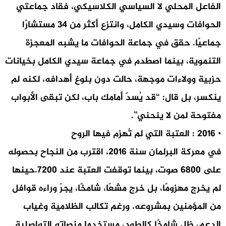
الفاعل المحلي لا السياسي الكلاسيكي، فقاد جماعتي
الحوافات وسيدي الكامل، وانتزع أكثر من 34 مستشارًا
جماعيًا. حقق في جماعة الحوافات ما يشبه المعجزة
التنموية، بينما اصطدم في جماعة سيدي الكامل بخيانات
حزبية وولاءات موجهة، حالت دون بلوغ أهدافه، لكنه لم
ينكسر، بل قال: “قد يُسدّ أمامك باب، لكن تبقى الأبواب
مفتوحة لمن لا ينحني”.
• 2016 : العتبة التي لم تُهزم فيها الروح
في معركة البرلمان سنة 2016، اقترب من النجاح بحصوله
على 6800 صوت، بينما توقفت العتبة عند 7200.حينها
لم يخرج مهزومًا، بل خرج مشعًا، شامخًا، يجرّ وراءه قوافل
من المؤمنين بمشروعه. ورغم تكالب الظلامية وغياب
الدعم، ظل شامخًا كالطود، مستخدما منصاته التواصلية