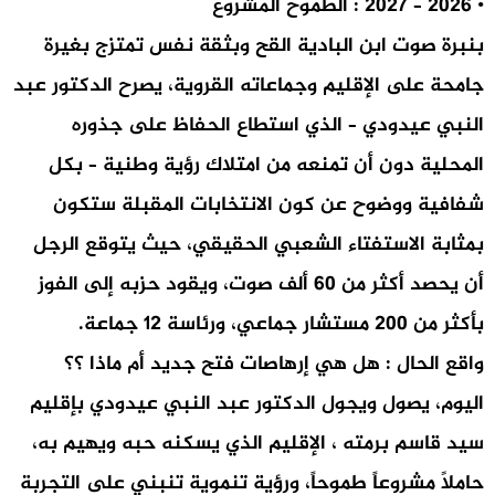
• 2026 – 2027 : الطموح المشروع
بنبرة صوت ابن البادية القح وبثقة نفس تمتزج بغيرة
جامحة على الإقليم وجماعاته القروية، يصرح الدكتور عبد
النبي عيدودي – الذي استطاع الحفاظ على جذوره
المحلية دون أن تمنعه من امتلاك رؤية وطنية – بكل
شفافية ووضوح عن كون الانتخابات المقبلة ستكون
بمثابة الاستفتاء الشعبي الحقيقي، حيث يتوقع الرجل
أن يحصد أكثر من 60 ألف صوت، ويقود حزبه إلى الفوز
بأكثر من 200 مستشار جماعي، ورئاسة 12 جماعة.
واقع الحال : هل هي إرهاصات فتح جديد أم ماذا ؟؟
اليوم، يصول ويجول الدكتور عبد النبي عيدودي بإقليم
سيد قاسم برمته ، الإقليم الذي يسكنه حبه ويهيم به،
حاملاً مشروعاً طموحاً، ورؤية تنموية تنبني على التجربة