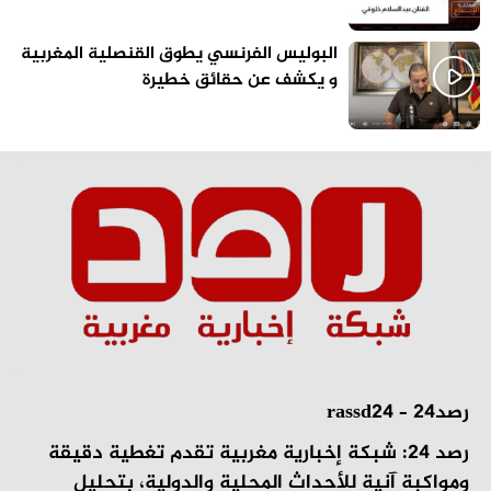
البوليس الفرنسي يطوق القنصلية المغربية
و يكشف عن حقائق خطيرة
رصد24 – rassd24
رصد 24: شبكة إخبارية مغربية تقدم تغطية دقيقة
ومواكبة آنية للأحداث المحلية والدولية، بتحليل