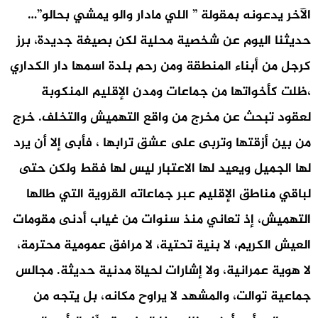
الآخر يدعونه بمقولة ” اللي مادار والو يمشي بحالو”…
حديثنا اليوم عن شخصية محلية لكن بصيغة جديدة، برز
كرجل من أبناء المنطقة ومن رحم بلدة اسمها دار الكداري
،ظلت كأخواتها من جماعات ومدن الإقليم المنكوبة
لعقود تبحث عن مخرج من واقع التهميش والتخلف. خرج
من بين أزقتها وتربى على عشق ترابها ، فأبى إلا أن يرد
لها الجميل ويعيد لها الاعتبار ليس لها فقط ولكن حتى
لباقي مناطق الإقليم عبر جماعاته القروية التي طالها
التهميش، إذ تعاني منذ سنوات من غياب أدنى مقومات
العيش الكريم، لا بنية تحتية، لا مرافق عمومية محترمة،
لا هوية عمرانية، ولا إشارات لحياة مدنية حديثة. مجالس
جماعية توالت، والمشهد لا يراوح مكانه، بل يتجه من