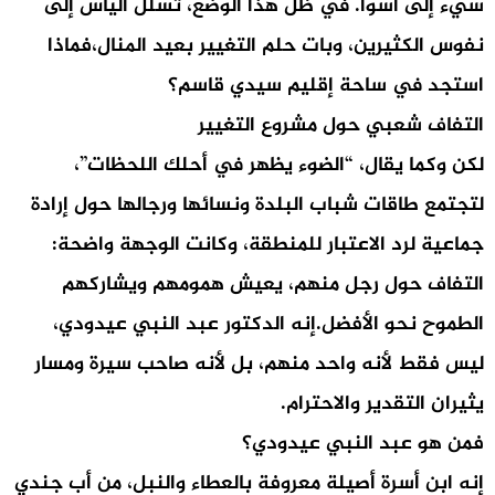
سيء إلى أسوأ. في ظل هذا الوضع، تسلّل اليأس إلى
نفوس الكثيرين، وبات حلم التغيير بعيد المنال،فماذا
استجد في ساحة إقليم سيدي قاسم؟
التفاف شعبي حول مشروع التغيير
لكن وكما يقال، “الضوء يظهر في أحلك اللحظات”،
لتجتمع طاقات شباب البلدة ونسائها ورجالها حول إرادة
جماعية لرد الاعتبار للمنطقة، وكانت الوجهة واضحة:
التفاف حول رجل منهم، يعيش همومهم ويشاركهم
الطموح نحو الأفضل.إنه الدكتور عبد النبي عيدودي،
ليس فقط لأنه واحد منهم، بل لأنه صاحب سيرة ومسار
يثيران التقدير والاحترام.
فمن هو عبد النبي عيدودي؟
إنه ابن أسرة أصيلة معروفة بالعطاء والنبل، من أب جندي