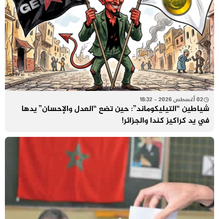
02 أغسطس 2026 - 18:32
شياطين “التيليكوماند”: حين تضع “العدل والإحسان” يدها
في يد كراكيز كندا والجزائر!