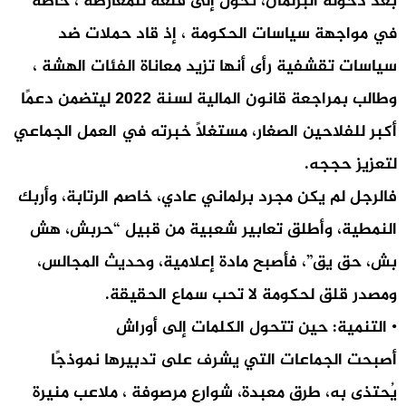
بعد دخوله البرلمان، تحول إلى قلعة للمعارضة ، خاصة
في مواجهة سياسات الحكومة ، إذ قاد حملات ضد
سياسات تقشفية رأى أنها تزيد معاناة الفئات الهشة ،
وطالب بمراجعة قانون المالية لسنة 2022 ليتضمن دعمًا
أكبر للفلاحين الصغار، مستغلًا خبرته في العمل الجماعي
لتعزيز حججه.
فالرجل لم يكن مجرد برلماني عادي، خاصم الرتابة، وأربك
النمطية، وأطلق تعابير شعبية من قبيل “حربش، هش
بش، حق يق”، فأصبح مادة إعلامية، وحديث المجالس،
ومصدر قلق لحكومة لا تحب سماع الحقيقة.
• التنمية: حين تتحول الكلمات إلى أوراش
أصبحت الجماعات التي يشرف على تدبيرها نموذجًا
يُحتذى به، طرق معبدة، شوارع مرصوفة ، ملاعب منيرة