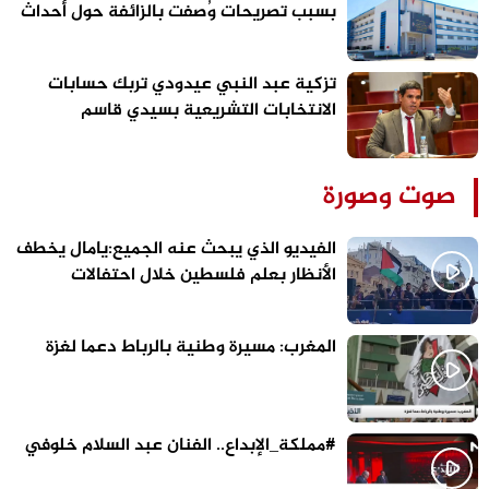
بسبب تصريحات وُصفت بالزائفة حول أحداث
الفنيدق وسبتة
تزكية عبد النبي عيدودي تربك حسابات
الانتخابات التشريعية بسيدي قاسم
صوت وصورة
الفيديو الذي يبحث عنه الجميع:يامال يخطف
الأنظار بعلم فلسطين خلال احتفالات
برشلونة
المغرب: مسيرة وطنية بالرباط دعما لغزة
#مملكة_الإبداع.. الفنان عبد السلام خلوفي