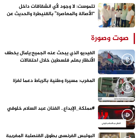
تلموست: لا وجود لأي انشقاقات داخل
“الأصالة والمعاصرة” بالقنيطرة والحديث عن
الاستحقاقات المقبلة سابق لأوانه
صوت وصورة
الفيديو الذي يبحث عنه الجميع:يامال يخطف
الأنظار بعلم فلسطين خلال احتفالات
برشلونة
المغرب: مسيرة وطنية بالرباط دعما لغزة
#مملكة_الإبداع.. الفنان عبد السلام خلوفي
البوليس الفرنسي يطوق القنصلية المغربية