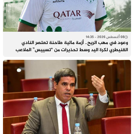
08 أغسطس 2026 - 14:35
وعود في مهب الريح.. أزمة مالية طاحنة تعتصر النادي
القنيطري لكرة اليد وسط تحذيرات من “تسييس” الملاعب