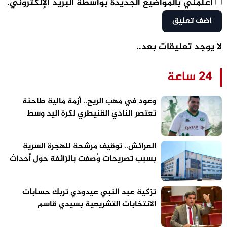
أعلمني بالمواضيع الجديدة بواسطة البريد الإلكتروني.
لا يوجد تعليقات بعد..
24 ساعة
وعود في مهب الريح.. أزمة مالية طاحنة
تعتصر النادي القنيطري لكرة اليد وسط
تحذيرات من “تسييس” الملاعب
العرائش.. توقيف مرشحة للهجرة السرية
بسبب تصريحات وُصفت بالزائفة حول أحداث
الفنيدق وسبتة
تزكية عبد النبي عيدودي تربك حسابات
الانتخابات التشريعية بسيدي قاسم