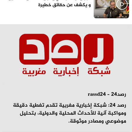
و يكشف عن حقائق خطيرة
رصد24 – rassd24
رصد 24: شبكة إخبارية مغربية تقدم تغطية دقيقة
ومواكبة آنية للأحداث المحلية والدولية، بتحليل
موضوعي ومصادر موثوقة.