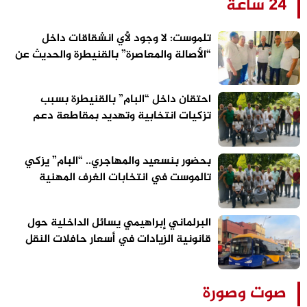
24 ساعة
تلموست: لا وجود لأي انشقاقات داخل
“الأصالة والمعاصرة” بالقنيطرة والحديث عن
الاستحقاقات المقبلة سابق لأوانه
احتقان داخل “البام” بالقنيطرة بسبب
تزكيات انتخابية وتهديد بمقاطعة دعم
مرشح الحزب
بحضور بنسعيد والمهاجري.. “البام” يزكي
تالموست في انتخابات الغرف المهنية
بالقنيطرة
البرلماني إبراهيمي يسائل الداخلية حول
قانونية الزيادات في أسعار حافلات النقل
الحضري بالقنيطرة
صوت وصورة