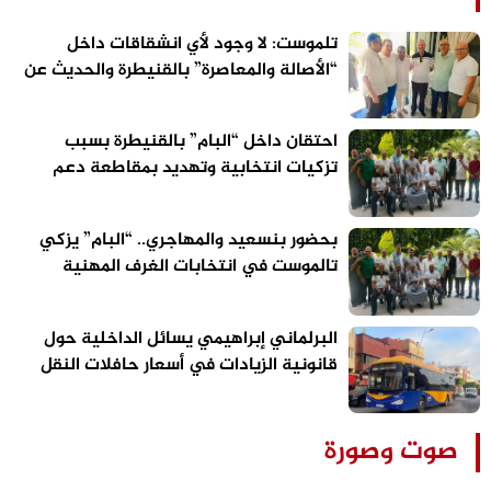
تلموست: لا وجود لأي انشقاقات داخل
“الأصالة والمعاصرة” بالقنيطرة والحديث عن
الاستحقاقات المقبلة سابق لأوانه
احتقان داخل “البام” بالقنيطرة بسبب
تزكيات انتخابية وتهديد بمقاطعة دعم
مرشح الحزب
بحضور بنسعيد والمهاجري.. “البام” يزكي
تالموست في انتخابات الغرف المهنية
بالقنيطرة
البرلماني إبراهيمي يسائل الداخلية حول
قانونية الزيادات في أسعار حافلات النقل
الحضري بالقنيطرة
صوت وصورة