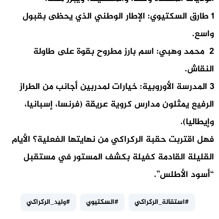
1 طارق السكتيوي: الإطار الوطني الذي يحظى بقبول
واسع.
2 محمد وهبي: اسم بارز مطروح بقوة على طاولة
النقاش.
3 المدرسة الأوروبية: خيارات لمدربين أجانب من الطراز
الرفيع يمثلون مدارس كروية عريقة (فرنسا، إسبانيا،
وإيطاليا).
فهل اقتربت حقبة الركراكي من نهايتها الفعلية؟ الأيام
القليلة القادمة كفيلة بكشف المستور في مستقبل
“أسود الأطلس”.
#استقالة_الركراكي
#السكتيوي
#وليد_الركراكي