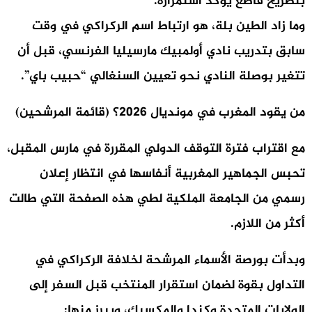
بتصريح قاطع يؤكد استمراره.
وما زاد الطين بلة، هو ارتباط اسم الركراكي في وقت
سابق بتدريب نادي أولمبيك مارسيليا الفرنسي، قبل أن
تتغير بوصلة النادي نحو تعيين السنغالي “حبيب باي”.
من يقود المغرب في مونديال 2026؟ (قائمة المرشحين)
مع اقتراب فترة التوقف الدولي المقررة في مارس المقبل،
تحبس الجماهير المغربية أنفاسها في انتظار إعلان
رسمي من الجامعة الملكية لطي هذه الصفحة التي طالت
أكثر من اللازم.
وبدأت بورصة الأسماء المرشحة لخلافة الركراكي في
التداول بقوة لضمان استقرار المنتخب قبل السفر إلى
الولايات المتحدة وكندا والمكسيك، ويبرز منها: