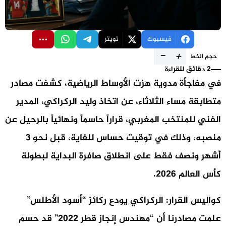
فيسبوك
تويتر
-
+
حجم الخط
2 دقائق للقراءة
في مفاجأة مدوية هزت الأوساط الرياضية، كشفت مصادر
متطابقة مساء الثلاثاء، عن اتخاذ وليد الركراكي، المدير
الفني للمنتخب المغربي، قراراً حاسماً ونهائياً بالرحيل عن
منصبه، وذلك في توقيت حساس للغاية، قبل نحو 3
أشهر ونصف فقط على انطلاق صافرة البداية لبطولة
كأس العالم 2026.
كواليس القرار: الركراكي يودع ركائز “أسود الأطلس”
علمت مصادرنا أن “مهندس إنجاز قطر 2022” قد حسم