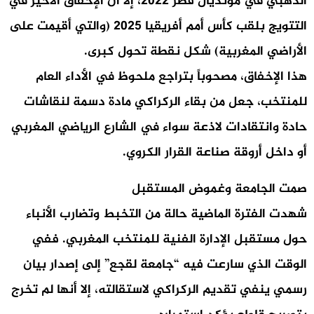
الذهبي في مونديال قطر 2022، إلا أن الإخفاق الأخير في
التتويج بلقب كأس أمم أفريقيا 2025 (والتي أقيمت على
الأراضي المغربية) شكل نقطة تحول كبرى.
هذا الإخفاق، مصحوباً بتراجع ملحوظ في الأداء العام
للمنتخب، جعل من بقاء الركراكي مادة دسمة لنقاشات
حادة وانتقادات لاذعة سواء في الشارع الرياضي المغربي
أو داخل أروقة صناعة القرار الكروي.
صمت الجامعة وغموض المستقبل
شهدت الفترة الماضية حالة من التخبط وتضارب الأنباء
حول مستقبل الإدارة الفنية للمنتخب المغربي. ففي
الوقت الذي سارعت فيه “جامعة لقجع” إلى إصدار بيان
رسمي ينفي تقديم الركراكي لاستقالته، إلا أنها لم تخرج