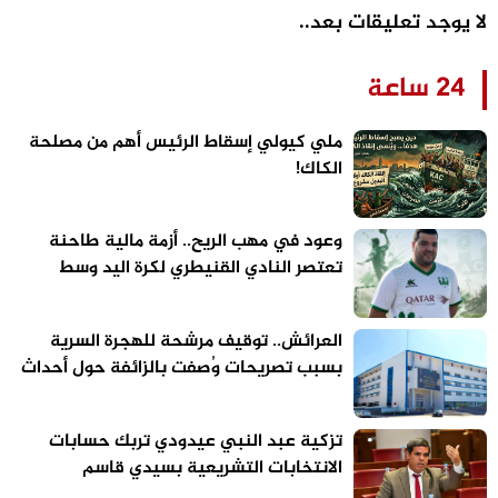
لا يوجد تعليقات بعد..
24 ساعة
ملي كيولي إسقاط الرئيس أهم من مصلحة
الكاك!
وعود في مهب الريح.. أزمة مالية طاحنة
تعتصر النادي القنيطري لكرة اليد وسط
تحذيرات من “تسييس” الملاعب
العرائش.. توقيف مرشحة للهجرة السرية
بسبب تصريحات وُصفت بالزائفة حول أحداث
الفنيدق وسبتة
تزكية عبد النبي عيدودي تربك حسابات
الانتخابات التشريعية بسيدي قاسم