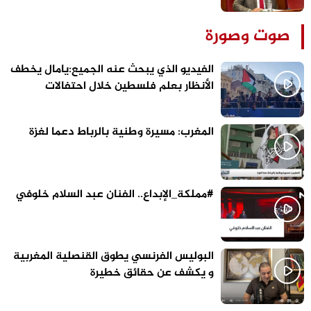
صوت وصورة
الفيديو الذي يبحث عنه الجميع:يامال يخطف
الأنظار بعلم فلسطين خلال احتفالات
برشلونة
المغرب: مسيرة وطنية بالرباط دعما لغزة
#مملكة_الإبداع.. الفنان عبد السلام خلوفي
البوليس الفرنسي يطوق القنصلية المغربية
و يكشف عن حقائق خطيرة