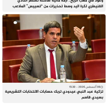
وعود في مهب الريح.. أزمة مالية طاحنة تعتصر النادي
القنيطري لكرة اليد وسط تحذيرات من “تسييس” الملاعب
06 أغسطس 2026 - 15:30
تزكية عبد النبي عيدودي تربك حسابات الانتخابات التشريعية
بسيدي قاسم