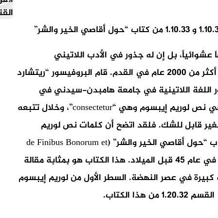
َ عشوائياً، بل إن له جذور في الأدب اللاتيني
الكلاسيكي منذ العام 45 قبل الميلاد، مما يجعله أكثر من 2000 عام في القدم. قام البروفيسور “ريتشارد
Richard Mc) وهو بروفيسور اللغة اللاتينية في جامعة هامبدن-سيدني في
فيرجينيا بالبحث عن أصول كلمة لاتينية غامضة في نص لوريم إيبسوم وهي “consectetur”، وخلال تتبعه
لغير قابل للشك. فلقد اتضح أن كلمات نص لوريم
إيبسوم تأتي من الأقسام 1.10.32 و 1.10.33 من كتاب “حول أقاصي الخير والشر” (de Finibus Bonorum et
Malorum) للمفكر شيشيرون (Cicero) والذي كتبه في عام 45 قبل الميلاد. هذا الكتاب هو بمثابة مقالة
كبيرة في عصر النهضة. السطر الأول من لوريم إيبسوم