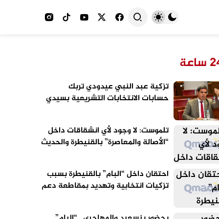
 ساعة
تزكية عبد النبي عيدودي تربك
حسابات الانتخابات التشريعية بسيدي
قاسم
تلموست: لا وجود لأي انشقاقات داخل
“الأصالة والمعاصرة” بالقنيطرة والحديث
عن الاستحقاقات المقبلة سابق لأوانه
احتقان داخل “البام” بالقنيطرة بسبب
تزكيات انتخابية وتهديد بمقاطعة دعم
مرشح الحزب
بحضور بنسعيد والمهاجري.. “البام”