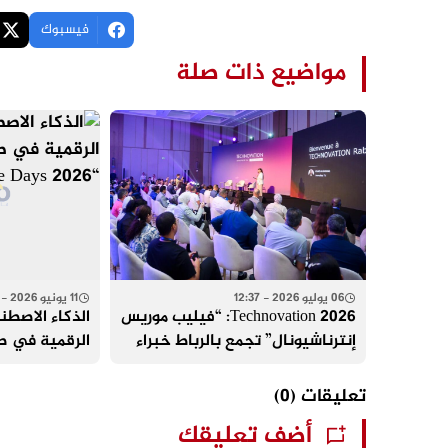
فيسبوك
مواضيع ذات صلة
06 يوليو 2026 - 12:37
11 يونيو 2026 - 15:28
2026 Technovation: “فيليب موريس
الذكاء الاصطن
إنترناشيونال” تجمع بالرباط خبراء
الرقمية في ص
دوليين لتسريع الحوار حول الابتكار
“Moumkine Days 2026” بالرباط
والعلم والصحة العامة
تعليقات
(0)
أضف تعليقك