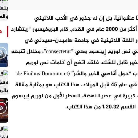
َ عشوائياً، بل إن له جذور في الأدب اللاتيني
الكلاسيكي منذ العام 45 قبل الميلاد، مما يجعله أكثر من 2000 عام في القدم. قام البروفيسور “ريتشارد
ص
Richard Mc) وهو بروفيسور اللغة اللاتينية في جامعة هامبدن-سيدني في
فيرجينيا بالبحث عن أصول كلمة لاتينية غامضة في نص لوريم إيبسوم وهي “consectetur”، وخلال تتبعه
لغير قابل للشك. فلقد اتضح أن كلمات نص لوريم
إيبسوم تأتي من الأقسام 1.10.32 و 1.10.33 من كتاب “حول أقاصي الخير والشر” (de Finibus Bonorum et
Malorum) للمفكر شيشيرون (Cicero) والذي كتبه في عام 45 قبل الميلاد. هذا الكتاب هو بمثابة مقالة
كبيرة في عصر النهضة. السطر الأول من لوريم إيبسوم