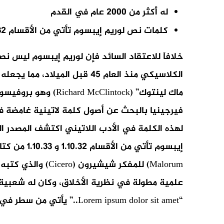
له أكثر من 2000 عام في القدم
كلمات نص لوريم إيبسوم تأتي من الأقسام 1.10.32 و 1.10.33 من كتاب “حول أقاصي الخير والشر”
خلافاَ للاعتقاد السائد فإن لوريم إيبسوم ليس نصا
ماك لينتوك” (Clintock
لهذه الكلمة في الأدب اللاتيني اكتشف المصدر ا
علمية مطولة في نظرية الأخلاق، وكان له شعبية 
“Lorem ipsum dolor sit amet..” يأتي من سطر في القسم 1.20.32 من هذا الكتاب.