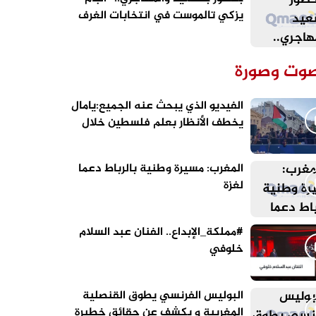
يزكي تالموست في انتخابات الغرف
المهنية بالقنيطرة
وت وصورة
الفيديو الذي يبحث عنه الجميع:يامال
يخطف الأنظار بعلم فلسطين خلال
احتفالات برشلونة
المغرب: مسيرة وطنية بالرباط دعما
لغزة
#مملكة_الإبداع.. الفنان عبد السلام
خلوفي
البوليس الفرنسي يطوق القنصلية
المغربية و يكشف عن حقائق خطيرة