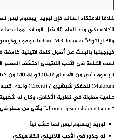
خلافاَ للاعتقاد السائد فإن لوريم إيبسوم ليس نصا
ماك لينتوك” (Clintock
لهذه الكلمة في الأدب اللاتيني اكتشف المصدر ا
علمية مطولة في نظرية الأخلاق، وكان له شعبية 
“Lorem ipsum dolor sit amet..” يأتي من سطر في القسم 1.20.32 من هذا الكتاب.
لوريم إيبسوم ليس نصاَ عشوائياً
له جذور في الأدب اللاتيني الكلاسيكي