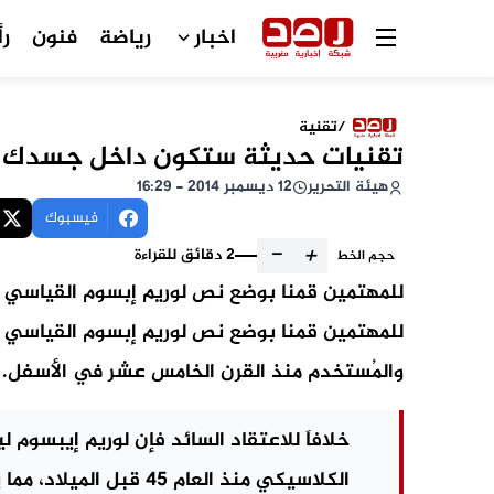
اخبار
رياضة
فنون
رأ
/
تقنية
تقنيات حديثة ستكون داخل جسدك ق
هيئة التحرير
12 ديسمبر 2014 - 16:29
فيسبوك
-
+
2 دقائق للقراءة
حجم الخط
للمهتمين قمنا بوضع نص لوريم إبسوم القياسي و
للمهتمين قمنا بوضع نص لوريم إبسوم القياسي 
والمُستخدم منذ القرن الخامس عشر في الأسفل.
خلافاَ للاعتقاد السائد فإن لوريم إيبسوم ل
الكلاسيكي منذ العام 45 قبل الميلاد، مما يجعله أكثر من 2000 عام في القدم.