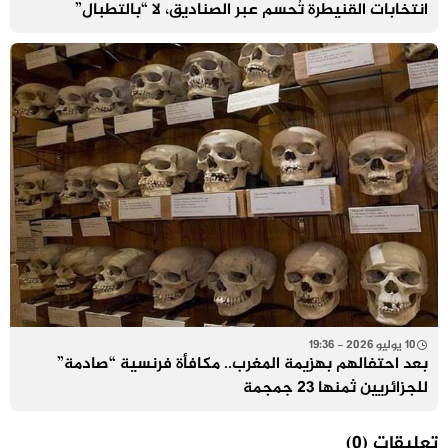
انتخابات القنيطرة تُحسم عبر الصناديق، لا “بالتطبال”
10 يوليو 2026 - 19:36
بعد احتفالهم بهزيمة المغرب.. مكافأة فرنسية “صادمة”
للجزائريين ثمنها 23 جمجمة
تعليقات
(0)