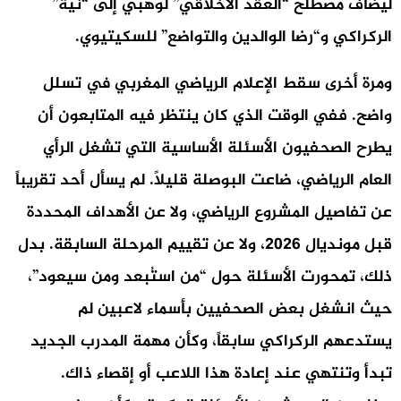
ليُضاف مصطلح “العقد الأخلاقي” لوهبي إلى “نية”
الركراكي و“رضا الوالدين والتواضع” للسكيتيوي.
ومرة أخرى سقط الإعلام الرياضي المغربي في تسلل
واضح. ففي الوقت الذي كان ينتظر فيه المتابعون أن
يطرح الصحفيون الأسئلة الأساسية التي تشغل الرأي
العام الرياضي، ضاعت البوصلة قليلاً. لم يسأل أحد تقريباً
عن تفاصيل المشروع الرياضي، ولا عن الأهداف المحددة
قبل مونديال 2026، ولا عن تقييم المرحلة السابقة. بدل
ذلك، تمحورت الأسئلة حول “من استُبعد ومن سيعود”،
حيث انشغل بعض الصحفيين بأسماء لاعبين لم
يستدعهم الركراكي سابقاً، وكأن مهمة المدرب الجديد
تبدأ وتنتهي عند إعادة هذا اللاعب أو إقصاء ذاك.