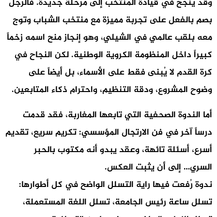
وقد ينجح في قيادة المنتخب إلى مرحلة جديدة. فالرجل
بصم بالفعل على تجربة مميزة مع منتخب الشباب وتوج
معه بلقب عالمي في الشيلي، وهو إنجاز منح اسمه زخماً
كبيراً داخل المنظومة الكروية الوطنية. لكن النجاح في
كرة القدم لا يُبنى فقط على الأسماء، بل أيضاً على
وضوح المشروع، ودقة التنظيم، واحترام ذكاء المتابعين.
أما الندوة الصحفية التي تابعها المغاربة، فقد قدمت
درساً آخر في فن الارتجال المؤسسي: تكريم سريع، تقديم
أسرع، أسئلة تائهة، وعقد يبدو أنه مكتوب بالحبر
السري… إلى أن يثبت العكس.
ندوة رُفعت فيها راية التسلل الواضح في كل أطوارها:
تسلل ساعة رئيس الجامعة، تسلل اللغة المستعملة،