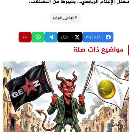
تسلل الإعلام الرياضي… وغيرها من التسللات.
#الياس_اعراب
فيسبوك
تويتر
مواضيع ذات صلة