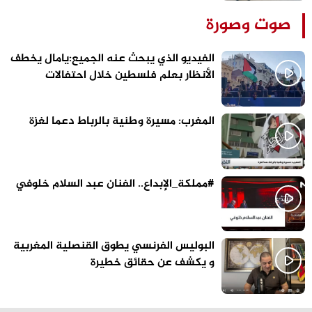
صوت وصورة
الفيديو الذي يبحث عنه الجميع:يامال يخطف
الأنظار بعلم فلسطين خلال احتفالات
برشلونة
المغرب: مسيرة وطنية بالرباط دعما لغزة
#مملكة_الإبداع.. الفنان عبد السلام خلوفي
البوليس الفرنسي يطوق القنصلية المغربية
و يكشف عن حقائق خطيرة