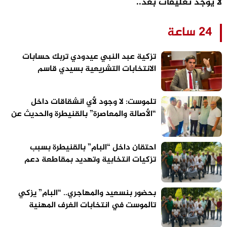
لا يوجد تعليقات بعد..
24 ساعة
تزكية عبد النبي عيدودي تربك حسابات
الانتخابات التشريعية بسيدي قاسم
تلموست: لا وجود لأي انشقاقات داخل
“الأصالة والمعاصرة” بالقنيطرة والحديث عن
الاستحقاقات المقبلة سابق لأوانه
احتقان داخل “البام” بالقنيطرة بسبب
تزكيات انتخابية وتهديد بمقاطعة دعم
مرشح الحزب
بحضور بنسعيد والمهاجري.. “البام” يزكي
تالموست في انتخابات الغرف المهنية
بالقنيطرة