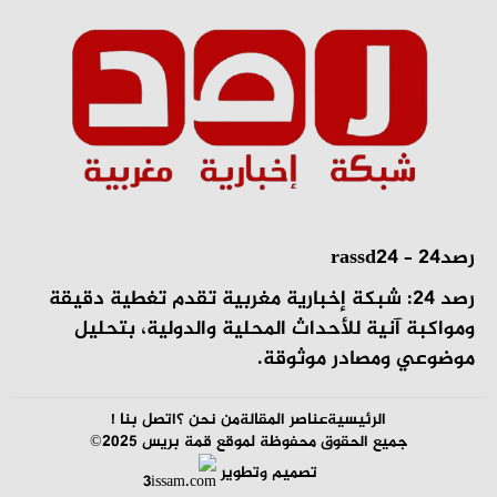
رصد24 – rassd24
رصد 24: شبكة إخبارية مغربية تقدم تغطية دقيقة
ومواكبة آنية للأحداث المحلية والدولية، بتحليل
موضوعي ومصادر موثوقة.
الرئيسية
عناصر المقالة
من نحن ؟
اتصل بنا !
جميع الحقوق محفوظة لموقع قمة بريس 2025©
تصميم وتطوير