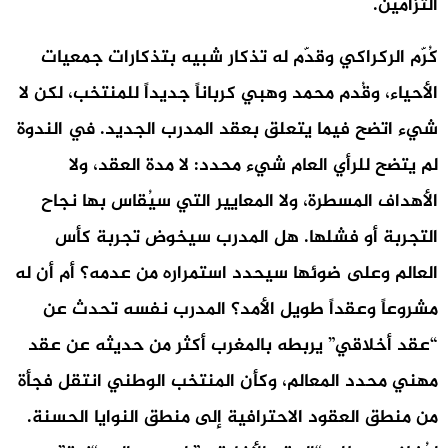
التزامين.
كُرّم الركراكي وقدّم له تذكار شبيه بتذكارات جمعيات
الأحياء، وقُدم محمد وهبي كرباناً جديداً للمنتخب، لكن لا
شيء اتضح فيما يتعلق بعقد المدرب الجديد. في الندوة
لم يتضح للرأي العام شيء محدد: لا مدة العقد، ولا
الأهداف المسطرة، ولا المعايير التي سيُقاس بها نجاح
التجربة أو فشلها. هل المدرب سيخوض تجربة كأس
العالم وعلى ضوئها سيحدد استمراره من عدمه؟ أم أن له
مشروعاً وعقداً طويل الأمد؟ المدرب نفسه تحدث عن
“عقد أخلاقي” يربطه بالمغرب أكثر من حديثه عن عقد
مهني محدد المعالم، وكأن المنتخب الوطني انتقل فجأة
من منطق العقود الاحترافية إلى منطق النوايا الحسنة.