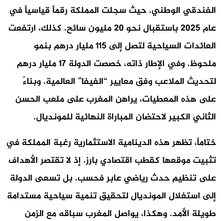
الفندقي الوطني.
حيث
سجلت المملكة رقماً قياسياً في
عام 2025 باستقبال نحو 20 مليون سائح.
كذلك
، ارتفعت
العائدات السياحية لتصل إلى 115 مليار درهم بنمو
ملحوظ.
وفي الإطار ذاته
، خصصت الدولة 17 مليار درهم
لتحديث الملاعب وفق معايير “الفيفا” العالمية.
وبناءً
على هذه المعطيات
، يراهن المغرب على ملعب الحسن
الثاني الكبير لاحتضان المباراة النهائية للمونديال.
ختاماً
، تظهر هذه الدينامية الاستثمارية رغبة المملكة في
تثبيت موقعها كقطب اقتصادي بارز.
إذ
لا تقتصر الأهداف
على تنظيم حدث رياضي عابر فحسب.
بل
تسعى الدولة
إلى استغلال المونديال لتحقيق تنمية سياحية مستدامة
طويلة الأمد.
وهكذا
، يواصل المغرب سباقه مع الزمن