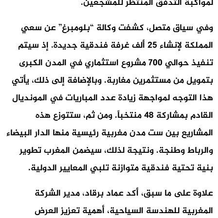
لمواكبة التدفق المنتظر للمشجعين.
وفي سياق متصل
، كشفت وكالة “بلومبرغ” عن سعي
المملكة لإنشاء 25 ألف غرفة فندقية جديدة.
إذ
سيتم
تنفيذ حوالي 700 مشروع استثماري في المدن الكبرى
بتمويل من مستثمرين مغاربة.
وبالإضافة إلى ذلك
، يأتي
هذا التوجه لمواجهة زيادة عدد المباريات في المونديال
القادم بمشاركة 48 منتخباً.
ومن ثم
، ستتوزع هذه
المشاريع بين ست مدن مغربية رئيسية منها الدار البيضاء
والرباط وطنجة.
ونتيجة لذلك
، سيضمن المغرب تطوير
بنية تحتية فندقية متوازنة تلبي المعايير الدولية.
علاوة على ما سبق
، أكد عماد برقاد، مدير الشركة
المغربية للهندسة السياحية، أهمية تعزيز العرض