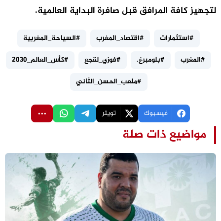
لتجهيز كافة المرافق قبل صافرة البداية العالمية.
#استثمارات
#اقتصاد_المغرب
#السياحة_المغربية
#المغرب
#بلومبرغ.
#فوزي_لقجع
#كأس_العالم_2030
#ملعب_الحسن_الثاني
فيسبوك
تويتر
مواضيع ذات صلة