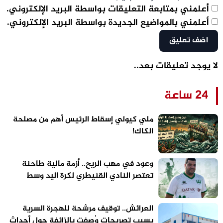
أعلمني بمتابعة التعليقات بواسطة البريد الإلكتروني.
أعلمني بالمواضيع الجديدة بواسطة البريد الإلكتروني.
لا يوجد تعليقات بعد..
24 ساعة
ملي كيولي إسقاط الرئيس أهم من مصلحة
الكاك!
وعود في مهب الريح.. أزمة مالية طاحنة
تعتصر النادي القنيطري لكرة اليد وسط
تحذيرات من “تسييس” الملاعب
العرائش.. توقيف مرشحة للهجرة السرية
بسبب تصريحات وُصفت بالزائفة حول أحداث