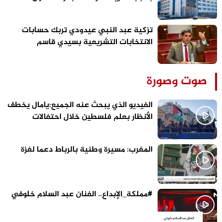
الفنيدق وسبتة
تزكية عبد النبي عيدودي تربك حسابات
الانتخابات التشريعية بسيدي قاسم
صوت وصورة
الفيديو الذي يبحث عنه الجميع:يامال يخطف
الأنظار بعلم فلسطين خلال احتفالات
برشلونة
المغرب: مسيرة وطنية بالرباط دعما لغزة
#مملكة_الإبداع.. الفنان عبد السلام خلوفي