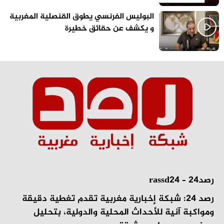
البوليس الفرنسي يطوق القنصلية المغربية
و يكشف عن حقائق خطيرة
رصد24 – rassd24
رصد 24: شبكة إخبارية مغربية تقدم تغطية دقيقة
ومواكبة آنية للأحداث المحلية والدولية، بتحليل