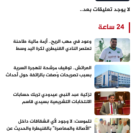
لا يوجد تعليقات بعد..
24 ساعة
وعود في مهب الريح.. أزمة مالية طاحنة
تعتصر النادي القنيطري لكرة اليد وسط
تحذيرات من “تسييس” الملاعب
العرائش.. توقيف مرشحة للهجرة السرية
بسبب تصريحات وُصفت بالزائفة حول أحداث
الفنيدق وسبتة
تزكية عبد النبي عيدودي تربك حسابات
الانتخابات التشريعية بسيدي قاسم
تلموست: لا وجود لأي انشقاقات داخل
“الأصالة والمعاصرة” بالقنيطرة والحديث عن