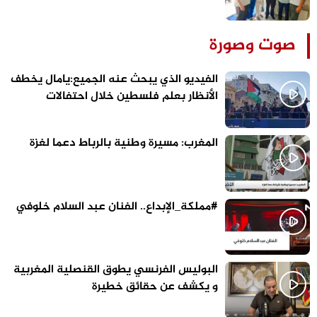
الاستحقاقات المقبلة سابق لأوانه
صوت وصورة
الفيديو الذي يبحث عنه الجميع:يامال يخطف
الأنظار بعلم فلسطين خلال احتفالات
برشلونة
المغرب: مسيرة وطنية بالرباط دعما لغزة
#مملكة_الإبداع.. الفنان عبد السلام خلوفي
البوليس الفرنسي يطوق القنصلية المغربية
و يكشف عن حقائق خطيرة