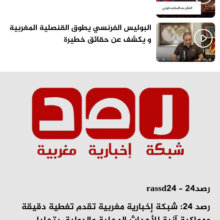
البوليس الفرنسي يطوق القنصلية المغربية
و يكشف عن حقائق خطيرة
رصد24 – rassd24
رصد 24: شبكة إخبارية مغربية تقدم تغطية دقيقة