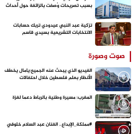
بسبب تصريحات وُصفت بالزائفة حول أحداث
الفنيدق وسبتة
تزكية عبد النبي عيدودي تربك حسابات
الانتخابات التشريعية بسيدي قاسم
صوت وصورة
الفيديو الذي يبحث عنه الجميع:يامال يخطف
الأنظار بعلم فلسطين خلال احتفالات
برشلونة
المغرب: مسيرة وطنية بالرباط دعما لغزة
#مملكة_الإبداع.. الفنان عبد السلام خلوفي