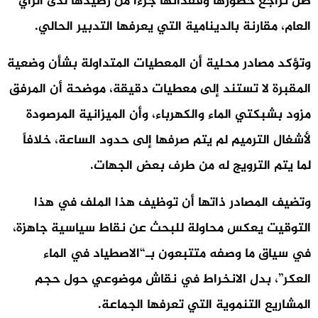
ظل تراجع حضورها وفقدانها جزءاً من رصيدها لدى الرأي
العام، مقارنة بالدينامية التي يعرفها التدبير الحالي.
وتؤكد مصادر محلية أن المعطيات المتداولة بشأن وضعية
المقبرة لا تستند إلى معطيات دقيقة، موضحة أن المرفق
مزود بشبكتي الماء والكهرباء، وأن الميزانية المرصودة
لأشغال الترميم لم يتم صرفها إلى حدود الساعة، خلافاً
لما يتم الترويج له من طرف بعض الجهات.
وتضيف المصادر ذاتها أن توظيف هذا الملف في هذا
التوقيت يعكس محاولة للبحث عن نقاط سياسية جاهزة،
في سياق ما وصفه متتبعون بـ“الاصطياد في الماء
العكر”، بدل الانخراط في نقاش موضوعي حول حجم
المشاريع التنموية التي تعرفها الجماعة.