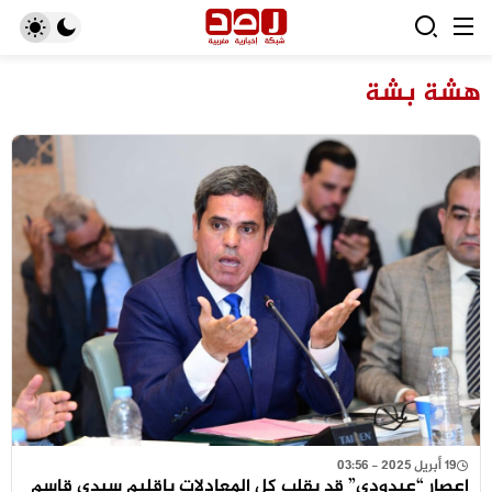
هشة بشة
19 أبريل 2025 - 03:56
إعصار “عيدودي” قد يقلب كل المعادلات بإقليم سيدي قاسم