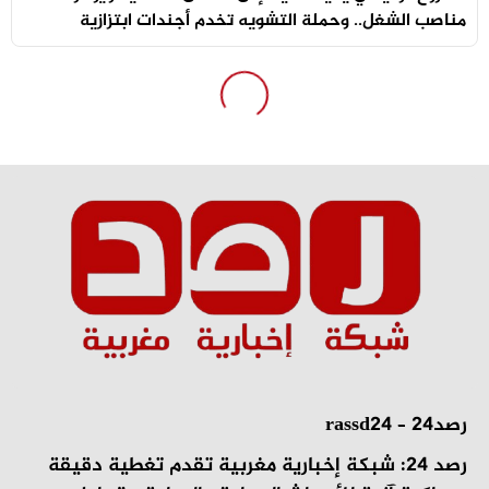
مناصب الشغل.. وحملة التشويه تخدم أجندات ابتزازية
رصد24 – rassd24
رصد 24: شبكة إخبارية مغربية تقدم تغطية دقيقة