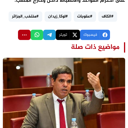
على احترام القواعد والانضباط داخل وخارج الملعب.
#الكاف
#عقوبات
#لوكا_زيدان
#منتخب_الجزائر
فيسبوك
تويتر
مواضيع ذات صلة