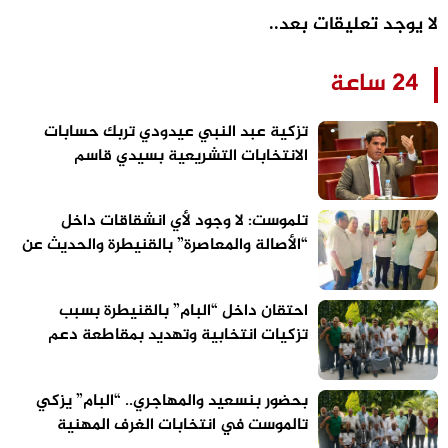
لا يوجد تعليقات بعد..
24 ساعة
تزكية عبد النبي عيدودي تربك حسابات
الانتخابات التشريعية بسيدي قاسم
تلموست: لا وجود لأي انشقاقات داخل
“الأصالة والمعاصرة” بالقنيطرة والحديث عن
الاستحقاقات المقبلة سابق لأوانه
احتقان داخل “البام” بالقنيطرة بسبب
تزكيات انتخابية وتهديد بمقاطعة دعم
مرشح الحزب
بحضور بنسعيد والمهاجري.. “البام” يزكي
تالموست في انتخابات الغرف المهنية