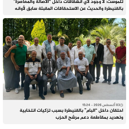
تلموست: لا وجود لأي انشقاقات داخل “الأصالة والمعاصرة”
بالقنيطرة والحديث عن الاستحقاقات المقبلة سابق لأوانه
03 أغسطس 2026 - 15:24
احتقان داخل “البام” بالقنيطرة بسبب تزكيات انتخابية
وتهديد بمقاطعة دعم مرشح الحزب