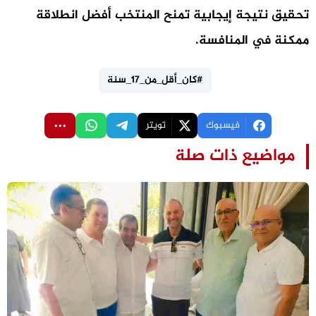
تحقيق نتيجة إيجابية تمنح المنتخب أفضل انطلاقة
ممكنة في المنافسة.
#كان_أقل_من_17_سنة
فيسبوك
تويتر
مواضيع ذات صلة