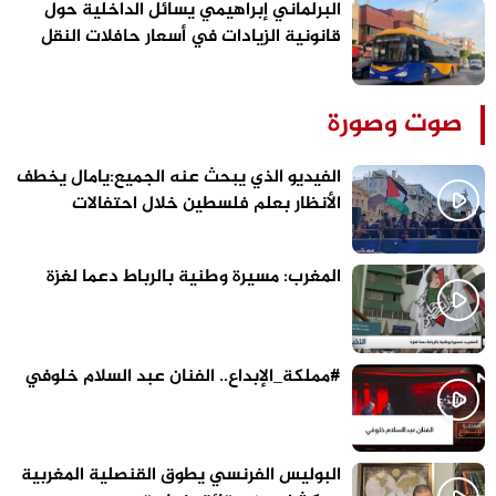
البرلماني إبراهيمي يسائل الداخلية حول
قانونية الزيادات في أسعار حافلات النقل
الحضري بالقنيطرة
صوت وصورة
الفيديو الذي يبحث عنه الجميع:يامال يخطف
الأنظار بعلم فلسطين خلال احتفالات
برشلونة
المغرب: مسيرة وطنية بالرباط دعما لغزة
#مملكة_الإبداع.. الفنان عبد السلام خلوفي
البوليس الفرنسي يطوق القنصلية المغربية