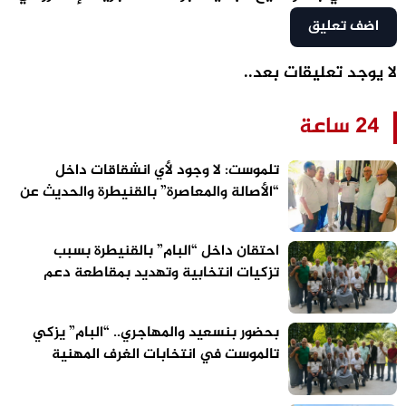
لا يوجد تعليقات بعد..
24 ساعة
تلموست: لا وجود لأي انشقاقات داخل
“الأصالة والمعاصرة” بالقنيطرة والحديث عن
الاستحقاقات المقبلة سابق لأوانه
احتقان داخل “البام” بالقنيطرة بسبب
تزكيات انتخابية وتهديد بمقاطعة دعم
مرشح الحزب
بحضور بنسعيد والمهاجري.. “البام” يزكي
تالموست في انتخابات الغرف المهنية
بالقنيطرة