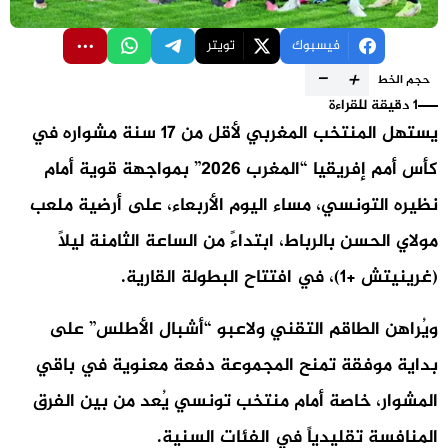
فيسبوك
تويتر
-
+
حجم الخط
1 دقيقة للقراءة
يستهل المنتخب المغربي لأقل من 17 سنة مشواره في
كأس أمم إفريقيا “المغرب 2026” بمواجهة قوية أمام
نظيره التونسي، مساء اليوم الأربعاء، على أرضية ملعب
مولاي الحسن بالرباط، ابتداءً من الساعة الثامنة ليلاً
(غرينيتش +1)، في افتتاح البطولة القارية.
ويُراهن الطاقم التقني ولاعبو “أشبال الأطلس” على
بداية موفقة تمنح المجموعة دفعة معنوية في باقي
المشوار، خاصة أمام منتخب تونسي يُعد من بين الفرق
المنافسة تقليدياً في الفئات السنية.