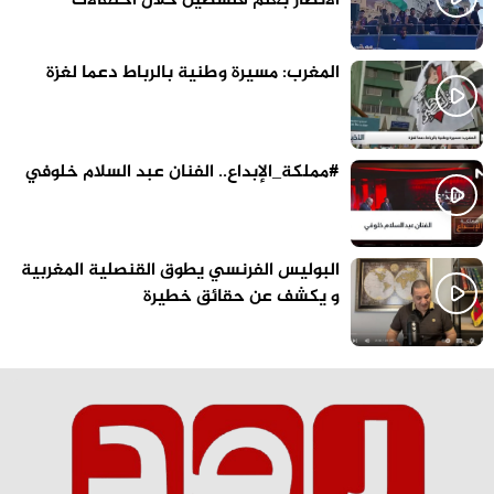
الأنظار بعلم فلسطين خلال احتفالات
برشلونة
المغرب: مسيرة وطنية بالرباط دعما لغزة
#مملكة_الإبداع.. الفنان عبد السلام خلوفي
البوليس الفرنسي يطوق القنصلية المغربية
و يكشف عن حقائق خطيرة