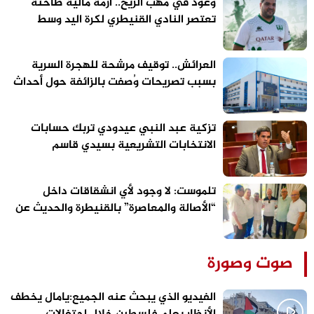
وعود في مهب الريح.. أزمة مالية طاحنة
تعتصر النادي القنيطري لكرة اليد وسط
تحذيرات من “تسييس” الملاعب
العرائش.. توقيف مرشحة للهجرة السرية
بسبب تصريحات وُصفت بالزائفة حول أحداث
الفنيدق وسبتة
تزكية عبد النبي عيدودي تربك حسابات
الانتخابات التشريعية بسيدي قاسم
تلموست: لا وجود لأي انشقاقات داخل
“الأصالة والمعاصرة” بالقنيطرة والحديث عن
الاستحقاقات المقبلة سابق لأوانه
صوت وصورة
الفيديو الذي يبحث عنه الجميع:يامال يخطف